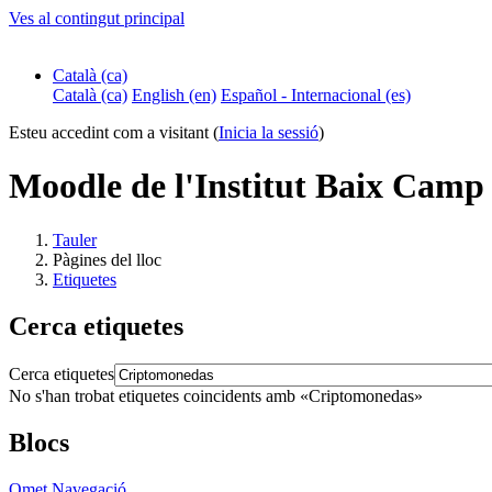
Ves al contingut principal
Català ‎(ca)‎
Català ‎(ca)‎
English ‎(en)‎
Español - Internacional ‎(es)‎
Esteu accedint com a visitant (
Inicia la sessió
)
Moodle de l'Institut Baix Camp
Tauler
Pàgines del lloc
Etiquetes
Cerca etiquetes
Cerca etiquetes
No s'han trobat etiquetes coincidents amb «Criptomonedas»
Blocs
Omet Navegació